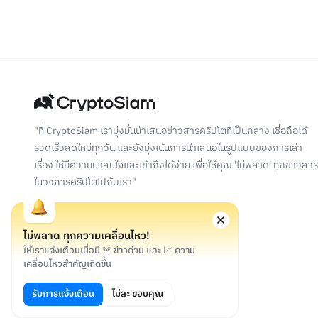
"ที่ CryptoSiam เรามุ่งมั่นนำเสนอข่าวสารคริปโตที่เป็นกลาง เชื่อถือได้
รวดเร็วสดใหม่ทุกวัน และยังมุ่งเน้นการนำเสนอในรูปแบบของการเล่า
เรื่อง ให้มีความน่าสนใจและเข้าถึงได้ง่าย เพื่อให้คุณ 'ไม่พลาด' ทุกข่าวสาร
ในวงการคริปโตไปกับเรา"
ไม่พลาด ทุกความเคลื่อนไหว!
ให้เราแจ้งเตือนเมื่อมี 🚨 ข่าวด่วน และ 📈 ความ
เคลื่อนไหวสำคัญเกิดขึ้น
©
2026
สงวนลิขสิทธิ์
รับการแจ้งเตือน
ไม่ละ ขอบคุณ