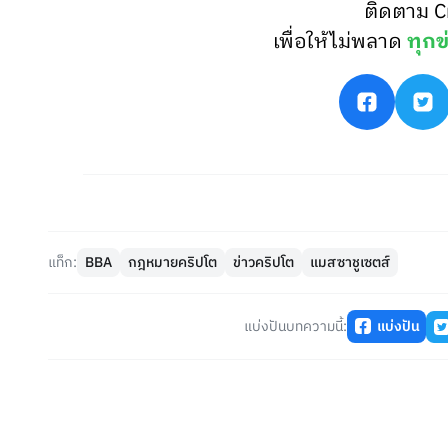
ติดตาม C
เพื่อให้ไม่พลาด
ทุกข
แท็ก:
BBA
กฎหมายคริปโต
ข่าวคริปโต
แมสซาชูเซตส์
แบ่งปันบทความนี้:
แบ่งปัน