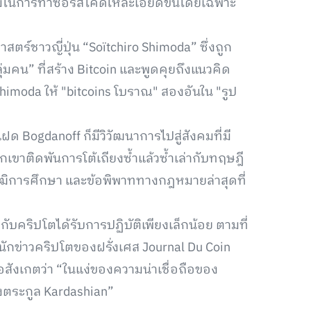
มในการทำซอร์สโค้ดให้ละเอียดขึ้นโดยเฉพาะ
ตร์ชาวญี่ปุ่น “Soïtchiro Shimoda” ซึ่งถูก
่มคน” ที่สร้าง Bitcoin และพูดคุยถึงแนวคิด
himoda ให้ "bitcoins โบราณ" สองอันใน "รูป
ด Bogdanoff ก็มีวิวัฒนาการไปสู่สังคมที่มี
วกเขาติดพันการโต้เถียงซ้ำแล้วซ้ำเล่ากับทฤษฎี
ฒิการศึกษา และข้อพิพาททางกฎหมายล่าสุดที่
ับคริปโตได้รับการปฏิบัติเพียงเล็กน้อย ตามที่
กข่าวคริปโตของฝรั่งเศส Journal Du Coin
้งข้อสังเกตว่า “ในแง่ของความน่าเชื่อถือของ
องตระกูล Kardashian”