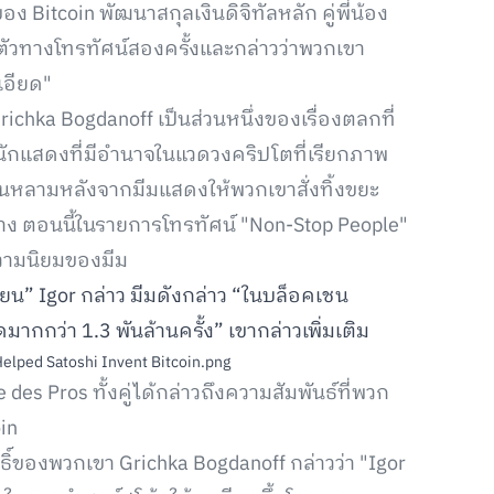
 Bitcoin พัฒนาสกุลเงินดิจิทัลหลัก คู่พี่น้อง
กฏตัวทางโทรทัศน์สองครั้งและกล่าวว่าพวกเขา
เอียด"
ichka Bogdanoff เป็นส่วนหนึ่งของเรื่องตลกที่
นักแสดงที่มีอำนาจในแวดวงคริปโตที่เรียกภาพ
ล้นหลามหลังจากมีมแสดงให้พวกเขาสั่งทิ้งขยะ
ง ตอนนี้ในรายการโทรทัศน์ "Non-Stop People"
ความนิยมของมีม
ียน” Igor กล่าว มีมดังกล่าว “ในบล็อคเชน
กกว่า 1.3 พันล้านครั้ง” เขากล่าวเพิ่มเติม
s Pros ทั้งคู่ได้กล่าวถึงความสัมพันธ์ที่พวก
in
ธิ์ของพวกเขา Grichka Bogdanoff กล่าวว่า "Igor