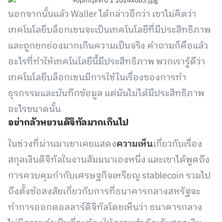
นอกจากนั้นแล้ว Waller ได้กล่าวอีกว่า เขาไม่คิดว่า
เทคโนโลยีบล็อกเชนจะเป็นเทคโนโลยีที่มีประสิทธิภาพ
และถูกยกย่องมากเกินความเป็นจริง คำถามก็คือแล้ว
อะไรที่ทำให้เทคโนโลยีนี้มีประสิทธิภาพ พวกเรารู้ดีว่า
เทคโนโลยีบล็อกเชนมีการใช้ในเรื่องของการทำ
ธุรกรรมและบันทึกข้อมูล แต่มันไม่ได้มีประสิทธิภาพ
อะไรขนาดนั้น
อย่ากลัวหยวนดิจิทัลมากเกินไป
ในช่วงที่ผ่านมาเขาเคยแสดง
ความเห็น
เกี่ยวกับเรื่อง
สกุลเงินดิจิทัลในงานสัมมนาเองหนึ่ง และเขาได้พูดถึง
การควบคุมกำกับเศรษฐกิจเหรียญ stablecoin รวมไป
ถึงตั้งข้อสงสัยเกี่ยวกับการที่ธนาคารกลางสหรัฐจะ
ทำการออกดอลลาร์ดิจิทัลโดยเห็นว่า ธนาคารกลาง