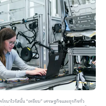
รนาไวรัสนั้น “เหยียบ” เศรษฐกิจและธุรกิจทั่ว