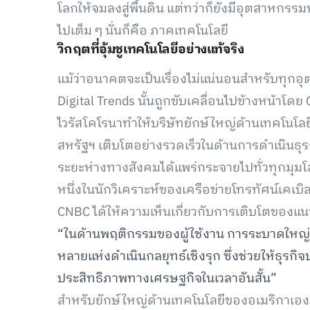
โลกให้จมลงสู่พื้นดิน แต่ทว่าก็ยังมีอุตสาหกรรม
ไปเต็ม ๆ นั่นก็คือ ภาคเทคโนโลยี
วิกฤตที่อุ้มชูเทคโนโลยีอย่างแท้จริง
แม้ว่าอนาคตจะเป็นเรื่องไม่แน่นอนสำหรับทุกอ
Digital Trends นั้นถูกขับเคลื่อนไปข้างหน้าโด
ไวรัสโคโรนาทำให้บริษัทยักษ์ใหญ่ด้านเทคโนโล
สหรัฐฯ เติบโตอย่างรวดเร็วในด้านการดำเนินธุรก
ระยะห่างทางสังคมได้แพร่กระจายไปทั่วทุกมุม
หนึ่งในนักวิเคราะห์ของเครือข่ายโทรทัศน์เคเบิล
CNBC ได้ให้ความเห็นเกี่ยวกับการเติบโตของแนวโน
“ในด้านพฤติกรรมของผู้ใช้งาน การระบาดใหญ่ครั้
หลายแห่งดำเนินกลยุทธ์เชิงรุก ซึ่งช่วยให้ธุรกิจ
ประสิทธิภาพทางเศรษฐกิจในเวลาอันสั้น”
สำหรับยักษ์ใหญ่ด้านเทคโนโลยีของอเมริกาเองก