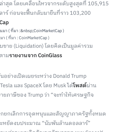
งล่าสุด โดยเคลื่อนไหวจากระดับสูงสุดที่ 105,915
าร์ ก่อนจะฟื้นกลับมายืนที่ราว 103,200
tCap
นมา ( ที่มา : CoinMarketCap )
ับขาย (Liquidation) โดยคิดเป็นมูลค่ารวม
 ตาม
รายงานจาก CoinGlass
ันอย่างเปิดเผยระหว่าง Donald Trump
Tesla และ SpaceX โดย Musk ได้
โพสต์
ผ่าน
โยบายภาษีของ Trump ว่า “จะทำให้เศรษฐกิจ
 หากยกเลิกการอุดหนุนและสัญญาภาครัฐทั้งหมด
ฯ ประหยัดงบประมาณ “นับพันล้านดอลลาร์”