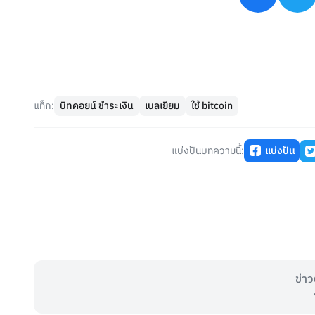
แท็ก:
บิทคอยน์ ชำระเงิน
เบลเยียม
ใช้ bitcoin
แบ่งปันบทความนี้:
แบ่งปัน
ข่าว