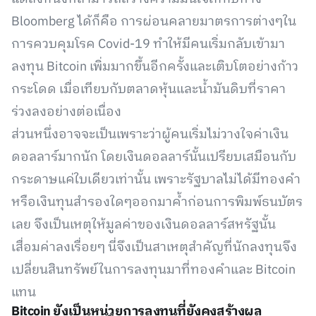
Bloomberg ได้ก็คือ การผ่อนคลายมาตรการต่างๆใน
การควบคุมโรค Covid-19 ทำให้มีคนเริ่มกลับเข้ามา
ลงทุน Bitcoin เพิ่มมากขึ้นอีกครั้งและเติบโตอย่างก้าว
กระโดด เมื่อเทียบกับตลาดหุ้นและน้ำมันดิบที่ราคา
ร่วงลงอย่างต่อเนื่อง
ส่วนหนึ่งอาจจะเป็นเพราะว่าผู้คนเริ่มไม่วางใจค่าเงิน
ดอลลาร์มากนัก โดยเงินดอลลาร์นั้นเปรียบเสมือนกับ
กระดาษแค่ใบเดียวเท่านั้น เพราะรัฐบาลไม่ได้มีทองคำ
หรือเงินทุนสำรองใดๆออกมาค้ำก่อนการพิมพ์ธนบัตร
เลย จึงเป็นเหตุให้มูลค่าของเงินดอลลาร์สหรัฐนั้น
เสื่อมค่าลงเรื่อยๆ นี่จึงเป็นสาเหตุสำคัญที่นักลงทุนจึง
เปลี่ยนสินทรัพย์ในการลงทุนมาที่ทองคำและ Bitcoin
แทน
Bitcoin ยังเป็นหน่วยการลงทุนที่ยังคงสร้างผล