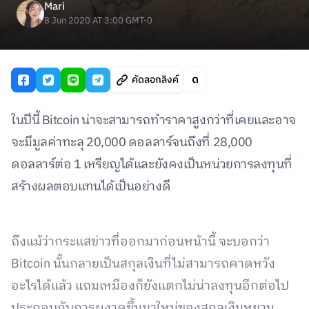
Mari
8 Jun 2020 AT 3:00 GMT-0
คัดลอกลิงค์
ในปีนี้ Bitcoin น่าจะสามารถทำราคาสูงกว่าที่เคยและอาจ
จะมีมูลค่าทะลุ 20,000 ดอลลาร์จนถึงที่ 28,000
ดอลลาร์ต่อ 1 เหรียญได้และยังคงเป็นหน่วยการลงทุนที่
สร้างผลตอบแทนได้เป็นอย่างดี
ถึงแม้ว่ากระแสข่าวที่ออกมาก่อนหน้านี้ จะบอกว่า
Bitcoin นั้นกลายเป็นสกุลเงินที่ไม่สามารถคาดหวัง
อะไรได้แล้ว แถมเหมืองก็ยังแตกไม่น่าลงทุนอีกต่อไป
ประกอบกับการผงาดขึ้นมาใหม่ของสกุลเงินหยวน