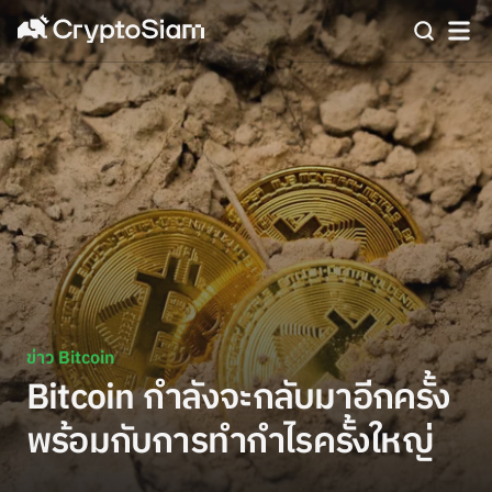
ข่าว Bitcoin
Bitcoin กำลังจะกลับมาอีกครั้ง
พร้อมกับการทำกำไรครั้งใหญ่