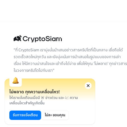
"ที่ CryptoSiam เรามุ่งมั่นนำเสนอข่าวสารคริปโตที่เป็นกลาง เชื่อถือได้
รวดเร็วสดใหม่ทุกวัน และยังมุ่งเน้นการนำเสนอในรูปแบบของการเล่า
เรื่อง ให้มีความน่าสนใจและเข้าถึงได้ง่าย เพื่อให้คุณ 'ไม่พลาด' ทุกข่าวสาร
ในวงการคริปโตไปกับเรา"
ไม่พลาด ทุกความเคลื่อนไหว!
ให้เราแจ้งเตือนเมื่อมี 🚨 ข่าวด่วน และ 📈 ความ
เคลื่อนไหวสำคัญเกิดขึ้น
©
2026
สงวนลิขสิทธิ์
รับการแจ้งเตือน
ไม่ละ ขอบคุณ