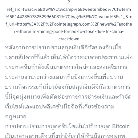
?
ref_src=twsrc%5Etfw%7Ctwcamp%5Etweetembed%7Ctwterm
%5E1442850782529966081%7Ctwgr%5E%7Ctwcon%5Es1_&re
f_url=https%3A%2F%2Fcointelegraph.com%2Fnews%2Fanothe
r-ethereum-mining-pool-forced-to-close-due-to-china-
crackdown
หลังจากการปราบปรามสกุลเงินดิจิทัลของจีนเมื่อ
ปลายสัปดาห์ที่แล้ว เห็นได้ชัดว่าธนาคารประชาชนแห่ง
ประเทศจีนกำลังเพิ่มมาตรการใหม่ๆและส่งเสริมการ
ประสานงานระหว่างแผนกที่แข็งแกร่งขึ้นเพื่อปราบ
ปรามกิจกรรมที่เกี่ยวข้องกับสกุลเงินดิจิทัล มาตรการ
นี้มีจุดมุ่งหมายเพื่อตัดช่องทางการชำระเงินและกำจัด
เว็บไซต์และแอปพลิเคชั่นมือถือที่เกี่ยวข้องตาม
กฎหมาย
การปราบปรามการขุดคริปโตเน้นไปที่การขุด Bitcoin
เป็นเวลาหลายเดือนซึ่งทำให้เราได้เห็นถึงการอพยพ