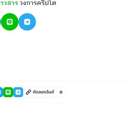
่าวสาร
วงการคริปโต
คัดลอกลิงค์