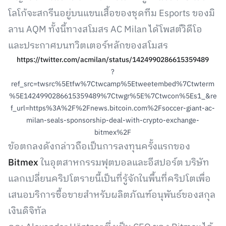
โลโก้จะสกรีนอยู่บนแขนเสื้อของชุดทีม Esports ของมิ
ลาน AQM ทั้งนี้ทางสโมสร AC Milan ได้โพสต์วิดีโอ
และประกาศบนทวิตเตอร์หลักของสโมสร
https://twitter.com/acmilan/status/1424990286615359489
?
ref_src=twsrc%5Etfw%7Ctwcamp%5Etweetembed%7Ctwterm
%5E1424990286615359489%7Ctwgr%5E%7Ctwcon%5Es1_&re
f_url=https%3A%2F%2Fnews.bitcoin.com%2Fsoccer-giant-ac-
milan-seals-sponsorship-deal-with-crypto-exchange-
bitmex%2F
ข้อตกลงดังกล่าวถือเป็นการลงทุนครั้งแรกของ
Bitmex
ในอุตสาหกรรมฟุตบอลและอีสปอร์ต บริษัท
แลกเปลี่ยนคริปโตรายนี้เป็นที่รู้จักในพื้นที่คริปโตเพื่อ
เสนอบริการซื้อขายสำหรับผลิตภัณฑ์อนุพันธ์ของสกุล
เงินดิจิทัล