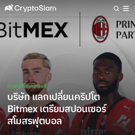
ข่าวคริปโตเคอเรนซี่
บริษัท แลกเปลี่ยนคริปโต
Bitmex เตรียมสปอนเซอร์
สโมสรฟุตบอล