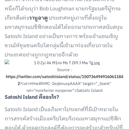
หนึ่งก็ได้ระบุว่า Bob Loughman นายกรัฐมนตรีผู้ทรง
เกียรติแห่ง
วานูอาตู
ประเทศหมู่เกาะที่ตั้งอยู่ใน
มหาสมุทรแปซิฟิกตอนใต้ได้ออกมาประกาศสนับสนุน
Satoshi Island อย่างเป็นทางการ พร้อมอ้าแขนเชิญ
ชวนให้ชุมชนคริปโตกลุ่มนี้เข้ามาท่องเที่ยวภายใน
ประเทศอย่างถูกกฎหมายอีกด้วย
Source :
https://twitter.com/satoshiisland/status/150736494916061184
2
?cxt=HHwWhMC-2eqbnuspAAAA" target="_blank"
rel="noreferrer noopener">Satoshi Island
Satoshi Island คืออะไร?
Satoshi Island เป็นอภิมหาโปรเจกต์ที่มีเป้าหมายใน
การสรรค์สร้างเมืองคริปโตบริเวณมหาสมุทรแปซิฟิก
ตอนใต้ ด้วยจุดประสงค์ที่ต้องการจะสร้างาสำหรับผู้ที่