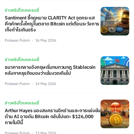
ข่าวคริปโตเคอเรนซี่
Santiment ชี้กฎหมาย CLARITY Act จุดกระแส
คึกคักครั้งใหญ่ในตลาด Bitcoin แต่เตือนระวังการ
เก็งกำไรเกินจริง
Putawan Pulom
16 May 2026
ข่าวคริปโตเคอเรนซี่
ธนาคารกลางอังกฤษเริ่มทบทวนกฎ Stablecoin
หลังภาคธุรกิจมองว่าเข้มงวดเกินไป
Putawan Pulom
14 May 2026
ข่าวคริปโตเคอเรนซี่
Arthur Hayes มองสงครามอิหร่านและการแข่งขัน
ด้าน AI อาจดัน Bitcoin กลับไปแตะ $126,000
ภายในปีนี้
Putawan Pulom
13 May 2026