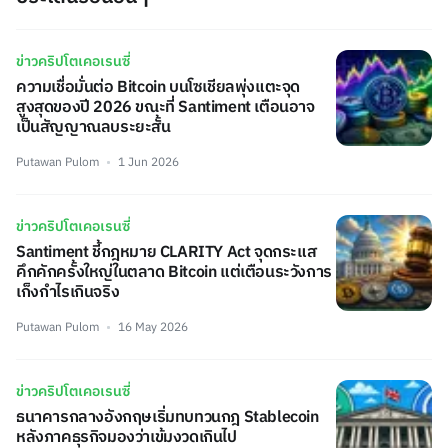
ข่าวคริปโตเคอเรนซี่
ความเชื่อมั่นต่อ Bitcoin บนโซเชียลพุ่งแตะจุด
สูงสุดของปี 2026 ขณะที่ Santiment เตือนอาจ
เป็นสัญญาณลบระยะสั้น
Putawan Pulom
1 Jun 2026
ข่าวคริปโตเคอเรนซี่
Santiment ชี้กฎหมาย CLARITY Act จุดกระแส
คึกคักครั้งใหญ่ในตลาด Bitcoin แต่เตือนระวังการ
เก็งกำไรเกินจริง
Putawan Pulom
16 May 2026
ข่าวคริปโตเคอเรนซี่
ธนาคารกลางอังกฤษเริ่มทบทวนกฎ Stablecoin
หลังภาคธุรกิจมองว่าเข้มงวดเกินไป